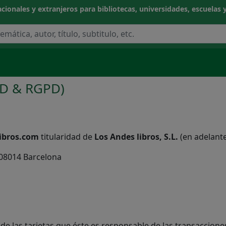
cionales y extranjeros para bibliotecas, universidades, escuelas y
GD & RGPD)
ibros.com
titularidad de
Los Andes libros, S.L.
(en adelant
- 08014 Barcelona
s de las tarjetas que éste es responsable de las transaccione