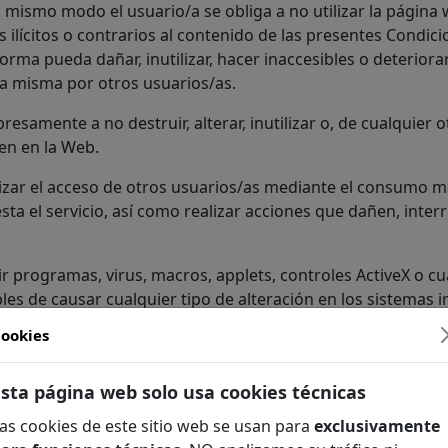
mismo modo el usuario/a se obliga a no utilizar la página 
s ilícitos o contrarios al contenido de las presentes Condici
orma pueda dañar, inutilizar, hacer inaccesibles o deteriora
la misma por otros usuarios/as.
samente a no destruir, alterar, inutilizar o, de cualquier 
en en la Web.
zar el acceso de otros usuarios/as mediante el consumo ma
sta el servicio, así como realizar acciones que dañen, int
ir programas, virus, macros,
applets
, controles ActiveX o c
les de causar cualquier tipo de alteración en los sistemas
ookies
Esta página web solo usa cookies técnicas
as cookies de este sitio web se usan para
exclusivamente