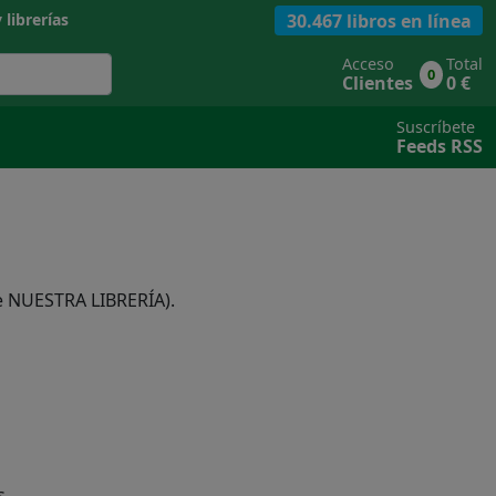
30.467 libros en línea
 librerías
Acceso
Total
0
Clientes
0 €
Suscríbete
Feeds RSS
e NUESTRA LIBRERÍA).
s.