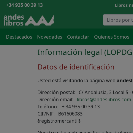
+34 935 00 39 13
Libros na
Destacados
Novedades
Contactar
Quienes Somos
Información legal (LOPD
Datos de identificación
Usted está visitando la página web
andesl
Dirección postal: C/ Andalusia, 3 Local 5 
Dirección email:
libros@andeslibros.com
Teléfono: + 34 935 00 39 13
CIF/NIF: B61606083
{registromercantil}
Nuestro sitio web específica a los titulare