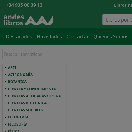
+34 935 00 39 13
Libros na
Destacados
Novedades
Contactar
Quienes Somos
ARTE
ARTE ARTE
ASTRONOMÍA
ASTRONOMIA ASTRONOMÍA
BOTÁNICA
BOTANICA BOTÁNICA
CIENCIA Y CONOCIMIENTO
CIENCIA Y CONOCIMIENTO CIENCIA Y CO
CIENCIAS APLICADAS / TECNOLOGÍA
CIENCIAS APLICADAS / TECNOLOGIA CIEN
CIENCIAS BIOLÓGICAS
CIENCIAS BIOLOGICAS CIENCIAS BIOLÓGI
CIENCIAS SOCIALES
CIENCIAS SOCIALES CIENCIAS SOCIALES
ECONOMÍA
ECONOMIA ECONOMÍA
FILOSOFÍA
FILOSOFIA FILOSOFÍA
FÍSICA
FISICA FÍSICA