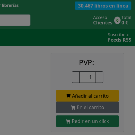
30.467 libros en línea
 librerías
Acceso
Total
0
Clientes
0 €
Suscríbete
Feeds RSS
PVP:
Añadir al carrito
En el carrito
Pedir en un click