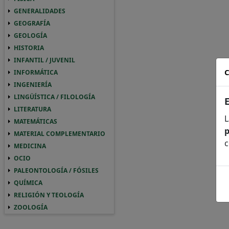
GENERALIDADES
GENERALIDADES GENERALIDADES
GEOGRAFÍA
GEOGRAFIA GEOGRAFÍA
GEOLOGÍA
GEOLOGIA GEOLOGÍA
HISTORIA
HISTORIA HISTORIA
INFANTIL / JUVENIL
INFANTIL / JUVENIL INFANTIL / JUVENIL
C
INFORMÁTICA
INFORMATICA INFORMÁTICA
INGENIERÍA
INGENIERIA INGENIERÍA
LINGÜÍSTICA / FILOLOGÍA
LINGUISTICA / FILOLOGIA LINGÜÍSTICA / 
LITERATURA
LITERATURA LITERATURA
L
MATEMÁTICAS
MATEMATICAS MATEMÁTICAS
p
MATERIAL COMPLEMENTARIO
MATERIAL COMPLEMENTARIO MATERIAL 
c
MEDICINA
MEDICINA MEDICINA
OCIO
OCIO OCIO
PALEONTOLOGÍA / FÓSILES
PALEONTOLOGIA / FOSILES PALEONTOLOGÍ
QUÍMICA
QUIMICA QUÍMICA
RELIGIÓN Y TEOLOGÍA
RELIGION Y TEOLOGIA RELIGIÓN Y TEOLO
ZOOLOGÍA
ZOOLOGIA ZOOLOGÍA