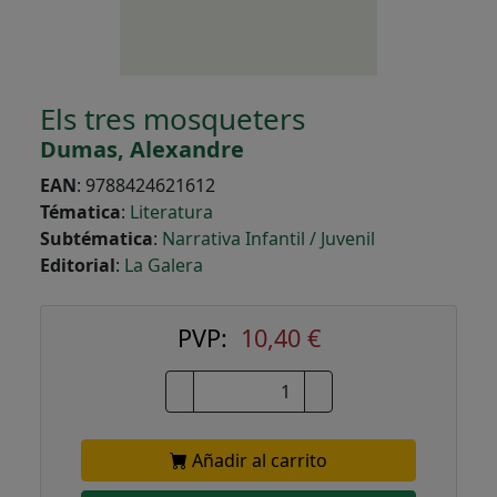
Els tres mosqueters
Dumas, Alexandre
EAN
:
9788424621612
Tématica
:
Literatura
Subtématica
:
Narrativa Infantil / Juvenil
Editorial
:
La Galera
PVP:
10,40 €
Añadir al carrito