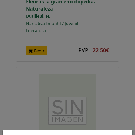
Fleurus la gran enciclopedia.
Naturaleza
Dutilleul, H.
Narrativa Infantil / Juvenil
Literatura
PVP:
22,50€
Pedir