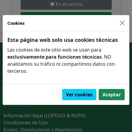
En el carrito
Pedir en un click
Cookies
Esta página web solo usa cookies técnicas
Las cookies de este sitio web se usan para
Enlaces de interés
exclusivamente para funciones técnicas
. NO
analizamos su tráfico ni compartimos datos con
Contactar con nosotros
terceros.
Quienes somos
Ver cookies
Aceptar
Información legal
Información legal (LOPDGD & RGPD)
Condiciones de Uso
Envíos, Devoluciones y Reembolsos