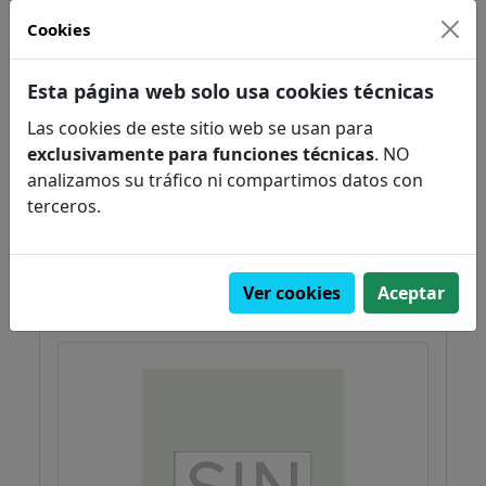
Cookies
Esta página web solo usa cookies técnicas
Forest fires. Behavior and
Las cookies de este sitio web se usan para
ecological effects
exclusivamente para funciones técnicas
. NO
Johnson, E.A. y K. Miyanishi
analizamos su tráfico ni compartimos datos con
Ecología
terceros.
Ciencias biológicas
PVP:
51,95€
Pedir
Ver cookies
Aceptar