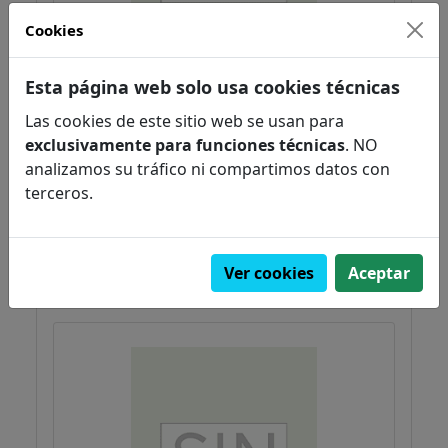
Cookies
Esta página web solo usa cookies técnicas
Oxford Dictionary of phrasal Verbs
Las cookies de este sitio web se usan para
Cowie & Mackin
exclusivamente para funciones técnicas
. NO
Enseñanza de idiomas
analizamos su tráfico ni compartimos datos con
Ciencias sociales
terceros.
PVP:
37,80€
Pedir
Ver cookies
Aceptar