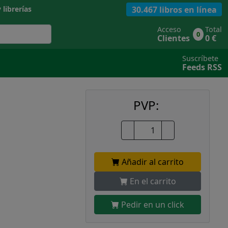
30.467 libros en línea
 librerías
Acceso
Total
0
Clientes
0 €
Suscríbete
Feeds RSS
PVP:
Añadir al carrito
En el carrito
Pedir en un click