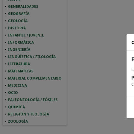
GENERALIDADES
GENERALIDADES GENERALIDADES
GEOGRAFÍA
GEOGRAFIA GEOGRAFÍA
GEOLOGÍA
GEOLOGIA GEOLOGÍA
HISTORIA
HISTORIA HISTORIA
INFANTIL / JUVENIL
INFANTIL / JUVENIL INFANTIL / JUVENIL
C
INFORMÁTICA
INFORMATICA INFORMÁTICA
INGENIERÍA
INGENIERIA INGENIERÍA
LINGÜÍSTICA / FILOLOGÍA
LINGUISTICA / FILOLOGIA LINGÜÍSTICA / 
LITERATURA
LITERATURA LITERATURA
L
MATEMÁTICAS
MATEMATICAS MATEMÁTICAS
p
MATERIAL COMPLEMENTARIO
MATERIAL COMPLEMENTARIO MATERIAL 
c
MEDICINA
MEDICINA MEDICINA
OCIO
OCIO OCIO
PALEONTOLOGÍA / FÓSILES
PALEONTOLOGIA / FOSILES PALEONTOLOGÍ
QUÍMICA
QUIMICA QUÍMICA
RELIGIÓN Y TEOLOGÍA
RELIGION Y TEOLOGIA RELIGIÓN Y TEOLO
ZOOLOGÍA
ZOOLOGIA ZOOLOGÍA