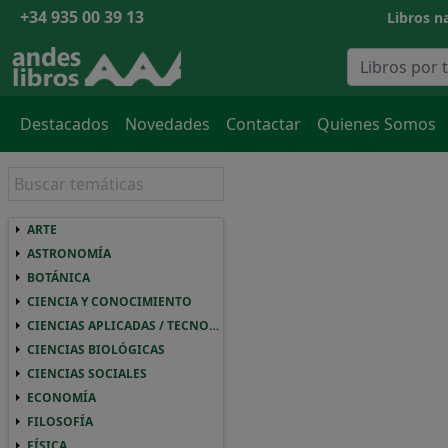
+34 935 00 39 13
Libros na
Destacados
Novedades
Contactar
Quienes Somos
ARTE
ARTE ARTE
ASTRONOMÍA
ASTRONOMIA ASTRONOMÍA
BOTÁNICA
BOTANICA BOTÁNICA
CIENCIA Y CONOCIMIENTO
CIENCIA Y CONOCIMIENTO CIENCIA Y CO
CIENCIAS APLICADAS / TECNOLOGÍA
CIENCIAS APLICADAS / TECNOLOGIA CIEN
CIENCIAS BIOLÓGICAS
CIENCIAS BIOLOGICAS CIENCIAS BIOLÓGI
CIENCIAS SOCIALES
CIENCIAS SOCIALES CIENCIAS SOCIALES
ECONOMÍA
ECONOMIA ECONOMÍA
FILOSOFÍA
FILOSOFIA FILOSOFÍA
FÍSICA
FISICA FÍSICA