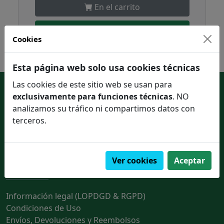
En el carrito
Pedir en un click
Cookies
Esta página web solo usa cookies técnicas
Las cookies de este sitio web se usan para
Enlaces de interés
exclusivamente para funciones técnicas
. NO
analizamos su tráfico ni compartimos datos con
Contactar con nosotros
terceros.
Quienes somos
Ver cookies
Aceptar
Información legal
Información legal (LOPDGD & RGPD)
Condiciones de Uso
Envíos, Devoluciones y Reembolsos