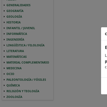
GENERALIDADES
GENERALIDADES GENERALIDADES
GEOGRAFÍA
GEOGRAFIA GEOGRAFÍA
GEOLOGÍA
GEOLOGIA GEOLOGÍA
HISTORIA
HISTORIA HISTORIA
INFANTIL / JUVENIL
INFANTIL / JUVENIL INFANTIL / JUVENIL
C
INFORMÁTICA
INFORMATICA INFORMÁTICA
INGENIERÍA
INGENIERIA INGENIERÍA
LINGÜÍSTICA / FILOLOGÍA
LINGUISTICA / FILOLOGIA LINGÜÍSTICA / 
LITERATURA
LITERATURA LITERATURA
L
MATEMÁTICAS
MATEMATICAS MATEMÁTICAS
p
MATERIAL COMPLEMENTARIO
MATERIAL COMPLEMENTARIO MATERIAL 
c
MEDICINA
MEDICINA MEDICINA
OCIO
OCIO OCIO
PALEONTOLOGÍA / FÓSILES
PALEONTOLOGIA / FOSILES PALEONTOLOGÍ
QUÍMICA
QUIMICA QUÍMICA
RELIGIÓN Y TEOLOGÍA
RELIGION Y TEOLOGIA RELIGIÓN Y TEOLO
ZOOLOGÍA
ZOOLOGIA ZOOLOGÍA