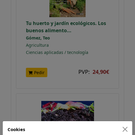
Tu huerto y jardín ecológicos. Los
buenos alimento...
Gómez, Teo
Agricultura
Ciencias aplicadas / tecnología
PVP:
24,90€
Pedir
Cookies