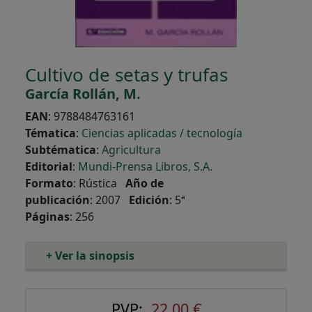
Cultivo de setas y trufas
García Rollán, M.
EAN
:
9788484763161
Tématica
:
Ciencias aplicadas / tecnología
Subtématica
:
Agricultura
Editorial
:
Mundi-Prensa Libros, S.A.
Formato
:
Rústica
Año de
publicación
:
2007
Edición
:
5ª
Páginas
:
256
+ Ver la sinopsis
PVP:
22,00 €