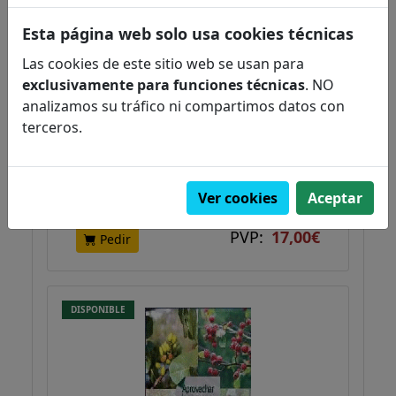
Esta página web solo usa cookies técnicas
Las cookies de este sitio web se usan para
exclusivamente para funciones técnicas
. NO
Cómo hacer un buen compost.
analizamos su tráfico ni compartimos datos con
Manual para horticulto...
terceros.
Bueno, Mariano
Agricultura
Ciencias aplicadas / tecnología
Ver cookies
Aceptar
PVP:
17,00€
Pedir
DISPONIBLE