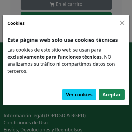
En el carrito
Pedir en un click
Cookies
Esta página web solo usa cookies técnicas
Las cookies de este sitio web se usan para
Enlaces de interés
exclusivamente para funciones técnicas
. NO
analizamos su tráfico ni compartimos datos con
Contactar con nosotros
terceros.
Quienes somos
Ver cookies
Aceptar
Información legal
Información legal (LOPDGD & RGPD)
Condiciones de Uso
Envíos, Devoluciones y Reembolsos