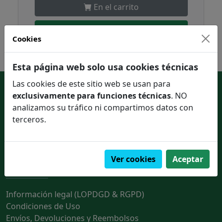
En el carrito
Pedir en un click
Cookies
Esta página web solo usa cookies técnicas
Las cookies de este sitio web se usan para
Enlaces de interés
exclusivamente para funciones técnicas
. NO
analizamos su tráfico ni compartimos datos con
Contactar con nosotros
terceros.
Quienes somos
Ver cookies
Aceptar
Información legal
Información legal (LOPDGD & RGPD)
Condiciones de Uso
Envíos, Devoluciones y Reembolsos