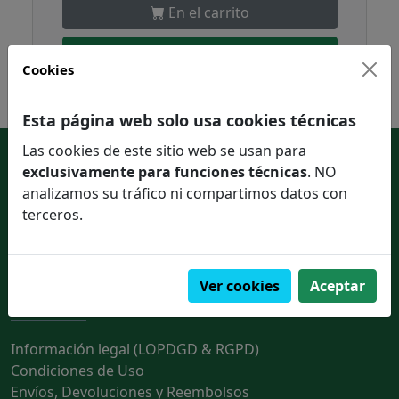
En el carrito
Pedir en un click
Cookies
Esta página web solo usa cookies técnicas
Las cookies de este sitio web se usan para
Enlaces de interés
exclusivamente para funciones técnicas
. NO
analizamos su tráfico ni compartimos datos con
Contactar con nosotros
terceros.
Quienes somos
Ver cookies
Aceptar
Información legal
Información legal (LOPDGD & RGPD)
Condiciones de Uso
Envíos, Devoluciones y Reembolsos