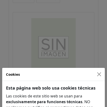
Cookies
La bruixa avorrida se'n va a
Esta página web solo usa cookies técnicas
Venecia
,
Larreula
Capdevila
Las cookies de este sitio web se usan para
Narrativa Infantil / Juvenil
exclusivamente para funciones técnicas
. NO
Literatura