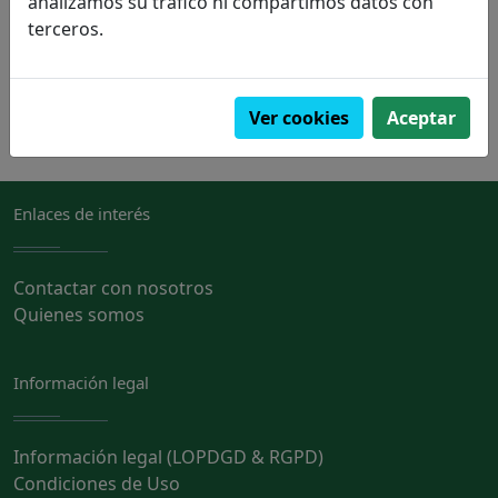
analizamos su tráfico ni compartimos datos con
terceros.
PVP:
7,25€
Pedir
Ver cookies
Aceptar
Enlaces de interés
Contactar con nosotros
Quienes somos
Información legal
Información legal (LOPDGD & RGPD)
Condiciones de Uso