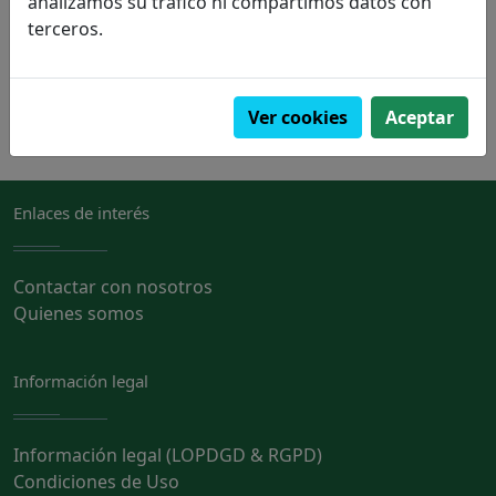
analizamos su tráfico ni compartimos datos con
terceros.
PVP:
31,30€
Pedir
Ver cookies
Aceptar
Enlaces de interés
Contactar con nosotros
Quienes somos
Información legal
Información legal (LOPDGD & RGPD)
Condiciones de Uso