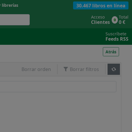
30.467 libros en línea
 librerías
Acceso
Total
0
Clientes
0 €
Suscríbete
Feeds RSS
Atrás
Borrar orden
Borrar filtros