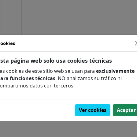
ookies
FILOLOGÍA
Esta página web solo usa cookies técnicas
ncisco
as cookies de este sitio web se usan para
exclusivamente
ara funciones técnicas
. NO analizamos su tráfico ni
COMPLEMENTARIO
ompartimos datos con terceros.
2,50€
A / FÓSILES
Ver cookies
Aceptar
GÍA