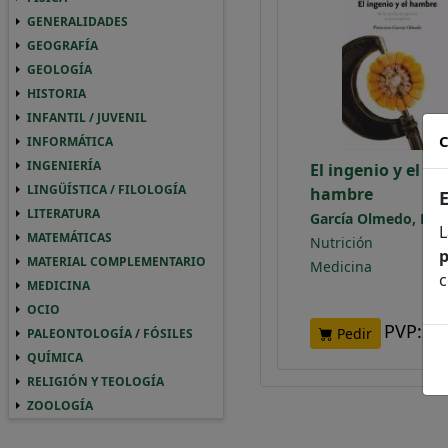
GENERALIDADES
GENERALIDADES GENERALIDADES
GEOGRAFÍA
GEOGRAFIA GEOGRAFÍA
GEOLOGÍA
GEOLOGIA GEOLOGÍA
HISTORIA
HISTORIA HISTORIA
INFANTIL / JUVENIL
INFANTIL / JUVENIL INFANTIL / JUVENIL
C
INFORMÁTICA
INFORMATICA INFORMÁTICA
INGENIERÍA
INGENIERIA INGENIERÍA
El ingenio y el
LINGÜÍSTICA / FILOLOGÍA
LINGUISTICA / FILOLOGIA LINGÜÍSTICA / 
hambre
LITERATURA
LITERATURA LITERATURA
García Olmedo, Fra
L
MATEMÁTICAS
MATEMATICAS MATEMÁTICAS
Nutrición
p
MATERIAL COMPLEMENTARIO
MATERIAL COMPLEMENTARIO MATERIAL 
Medicina
c
MEDICINA
MEDICINA MEDICINA
OCIO
OCIO OCIO
PVP:
2
Pedir
PALEONTOLOGÍA / FÓSILES
PALEONTOLOGIA / FOSILES PALEONTOLOGÍ
QUÍMICA
QUIMICA QUÍMICA
RELIGIÓN Y TEOLOGÍA
RELIGION Y TEOLOGIA RELIGIÓN Y TEOLO
ZOOLOGÍA
ZOOLOGIA ZOOLOGÍA