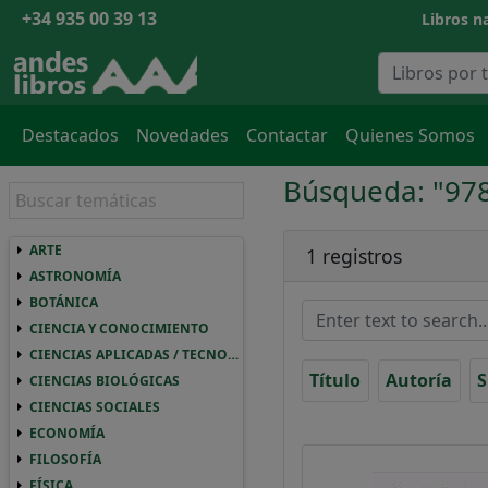
+34 935 00 39 13
Libros na
Destacados
Novedades
Contactar
Quienes Somos
Búsqueda: "97
ARTE
ARTE ARTE
1 registros
ASTRONOMÍA
ASTRONOMIA ASTRONOMÍA
BOTÁNICA
BOTANICA BOTÁNICA
CIENCIA Y CONOCIMIENTO
CIENCIA Y CONOCIMIENTO CIENCIA Y CO
CIENCIAS APLICADAS / TECNOLOGÍA
CIENCIAS APLICADAS / TECNOLOGIA CIEN
Título
Autoría
S
CIENCIAS BIOLÓGICAS
CIENCIAS BIOLOGICAS CIENCIAS BIOLÓGI
CIENCIAS SOCIALES
CIENCIAS SOCIALES CIENCIAS SOCIALES
ECONOMÍA
ECONOMIA ECONOMÍA
FILOSOFÍA
FILOSOFIA FILOSOFÍA
FÍSICA
FISICA FÍSICA