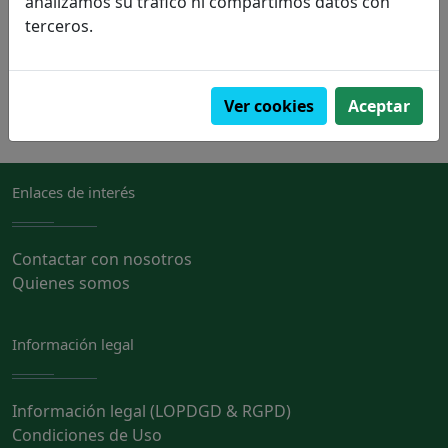
analizamos su tráfico ni compartimos datos con
terceros.
PVP:
49,50€
Pedir
Ver cookies
Aceptar
Enlaces de interés
Contactar con nosotros
Quienes somos
Información legal
Información legal (LOPDGD & RGPD)
Condiciones de Uso