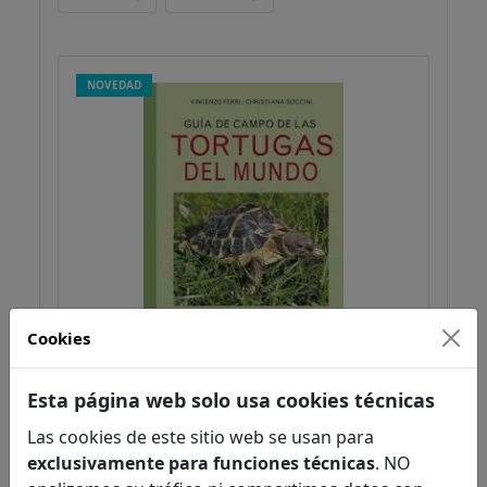
NOVEDAD
Cookies
Guía de campo de las tortugas del
Esta página web solo usa cookies técnicas
mundo
Ferri, Vincenzo
Las cookies de este sitio web se usan para
Zoología
exclusivamente para funciones técnicas
. NO
Zoología