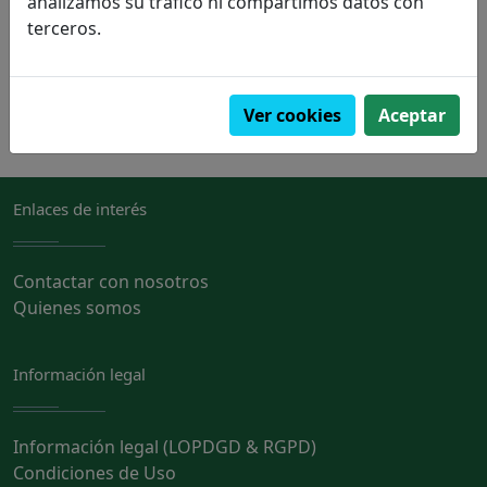
analizamos su tráfico ni compartimos datos con
terceros.
PVP:
34,90€
Pedir
Ver cookies
Aceptar
Enlaces de interés
Contactar con nosotros
Quienes somos
Información legal
Información legal (LOPDGD & RGPD)
Condiciones de Uso