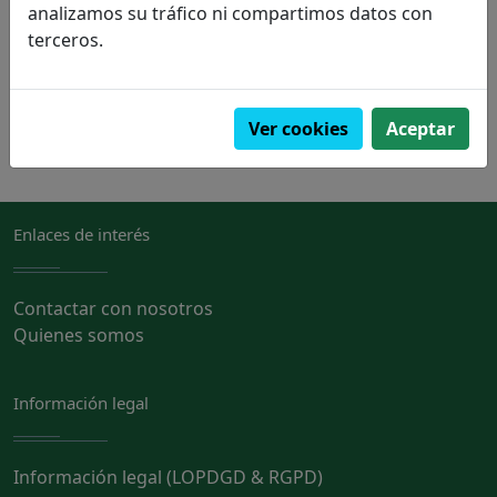
analizamos su tráfico ni compartimos datos con
terceros.
PVP:
14,90€
Pedir
Ver cookies
Aceptar
Enlaces de interés
Contactar con nosotros
Quienes somos
Información legal
Información legal (LOPDGD & RGPD)