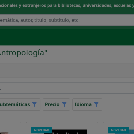
cionales y extranjeros para bibliotecas, universidades, escuelas y
Antropología"
NOCIMIENTO
CIAS APLICADAS / TECNOLOGÍA
ubtemáticas
Precio
Idioma
CAS
NOVEDAD
NOVEDAD