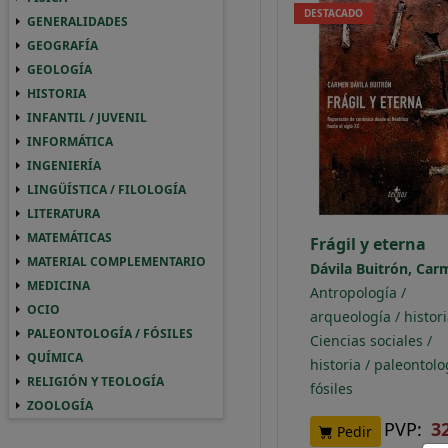
DESTACADO
GENERALIDADES
GENERALIDADES GENERALIDADES
GEOGRAFÍA
GEOGRAFIA GEOGRAFÍA
GEOLOGÍA
GEOLOGIA GEOLOGÍA
HISTORIA
HISTORIA HISTORIA
INFANTIL / JUVENIL
INFANTIL / JUVENIL INFANTIL / JUVENIL
INFORMÁTICA
INFORMATICA INFORMÁTICA
INGENIERÍA
INGENIERIA INGENIERÍA
LINGÜÍSTICA / FILOLOGÍA
LINGUISTICA / FILOLOGIA LINGÜÍSTICA / 
LITERATURA
LITERATURA LITERATURA
MATEMÁTICAS
MATEMATICAS MATEMÁTICAS
Frágil y eterna
MATERIAL COMPLEMENTARIO
MATERIAL COMPLEMENTARIO MATERIAL 
Dávila Buitrón, Ca
MEDICINA
MEDICINA MEDICINA
Antropología /
OCIO
OCIO OCIO
arqueología / histor
PALEONTOLOGÍA / FÓSILES
PALEONTOLOGIA / FOSILES PALEONTOLOGÍ
Ciencias sociales /
QUÍMICA
QUIMICA QUÍMICA
historia / paleontolo
RELIGIÓN Y TEOLOGÍA
RELIGION Y TEOLOGIA RELIGIÓN Y TEOLO
fósiles
ZOOLOGÍA
ZOOLOGIA ZOOLOGÍA
PVP:
3
Pedir