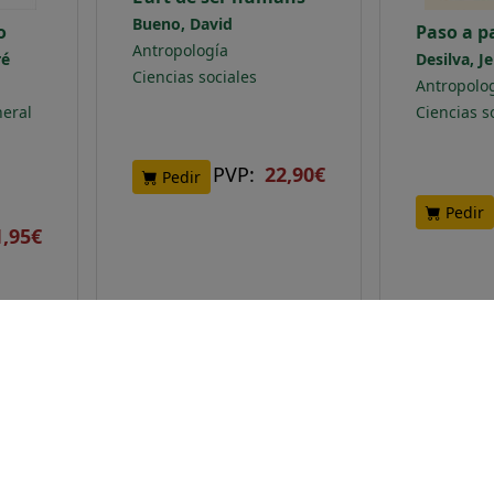
Bueno, David
o
Paso a p
Antropología
ré
Desilva, 
Ciencias sociales
Antropolo
eral
Ciencias s
PVP:
22,90€
Pedir
Pedir
1,95€
NOVEDAD
NOVEDAD