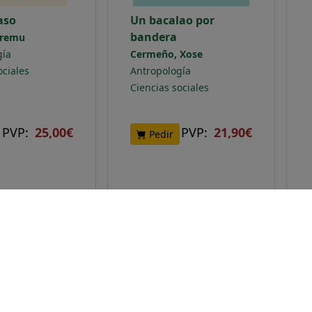
aso
Un bacalao por
bandera
Jeremu
gía
Cermeño, Xose
ociales
Antropología
Ciencias sociales
PVP:
25,00€
PVP:
21,90€
Pedir
NOVEDAD