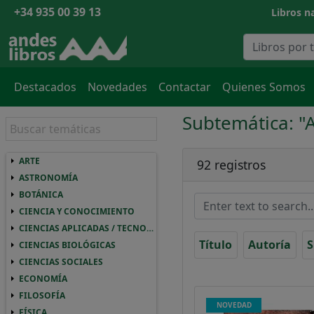
+34 935 00 39 13
Libros na
Destacados
Novedades
Contactar
Quienes Somos
Subtemática: "
ARTE
ARTE ARTE
92 registros
ASTRONOMÍA
ASTRONOMIA ASTRONOMÍA
BOTÁNICA
BOTANICA BOTÁNICA
CIENCIA Y CONOCIMIENTO
CIENCIA Y CONOCIMIENTO CIENCIA Y CO
CIENCIAS APLICADAS / TECNOLOGÍA
CIENCIAS APLICADAS / TECNOLOGIA CIEN
Título
Autoría
S
CIENCIAS BIOLÓGICAS
CIENCIAS BIOLOGICAS CIENCIAS BIOLÓGI
CIENCIAS SOCIALES
CIENCIAS SOCIALES CIENCIAS SOCIALES
ECONOMÍA
ECONOMIA ECONOMÍA
FILOSOFÍA
FILOSOFIA FILOSOFÍA
NOVEDAD
FÍSICA
FISICA FÍSICA