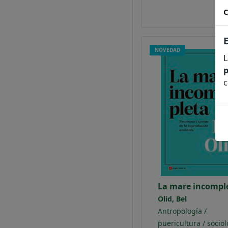
C
NOVEDAD
L
p
c
La mare incompl
Olid, Bel
Antropología /
puericultura / sociol