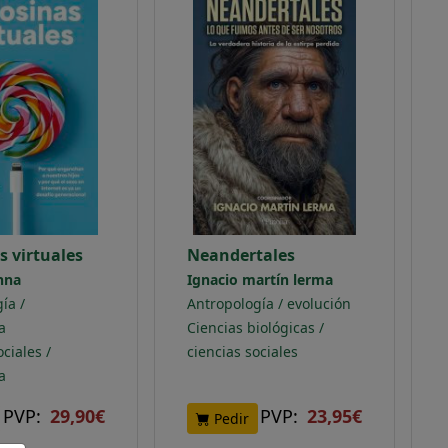
s virtuales
Neandertales
nna
Ignacio martín lerma
ía /
Antropología / evolución
a
Ciencias biológicas /
ciales /
ciencias sociales
a
PVP:
29,90€
PVP:
23,95€
Pedir