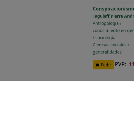
Conspiracionism
Taguieff,Pierre And
Antropología /
conocimiento en gen
/ sociología
Ciencias sociales /
generalidades
PVP:
1
Pedir
NOVEDAD