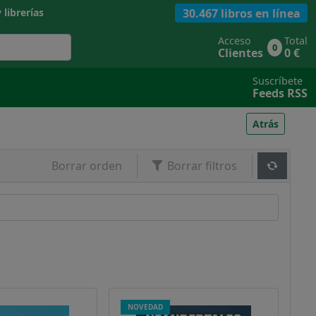
30.467 libros en línea
 librerías
Acceso
Total
0
Clientes
0 €
Suscríbete
Feeds RSS
Atrás
Borrar orden
Borrar filtros
NOVEDAD