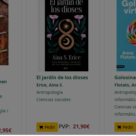
FILOLOGÍA
El jardín de los dioses
Golosina
COMPLEMENTARIO
rmen
Erice, Aina S.
Flotats, A
Antropología
Antropolog
ia
Ciencias sociales
informátic
A / FÓSILES
Ciencias so
gía /
informátic
GÍA
PVP:
21,90€
Pedir
Pedir
2,95€