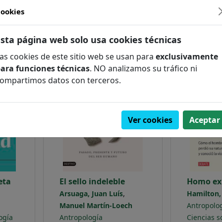
ookies
Esta página web solo usa cookies técnicas
NOVEDAD
NOVEDAD
as cookies de este sitio web se usan para
exclusivamente
ara funciones técnicas
. NO analizamos su tráfico ni
ompartimos datos con terceros.
Ver cookies
Aceptar
eta
El sello indeleble
Homo ex
,
Arsuaga, Juan Luís
Hamilton,
Manuel Martín-Loech
Antropolo
ogía
Antropología
Ciencias s