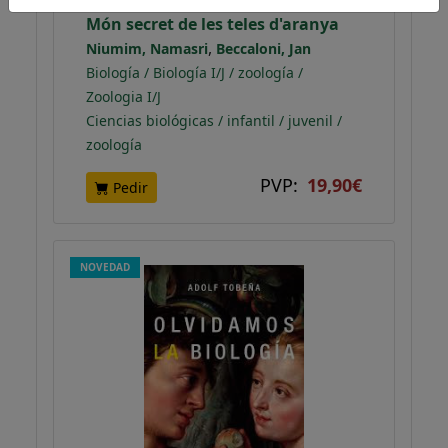
Món secret de les teles d'aranya
,
Niumim, Namasri
Beccaloni, Jan
Biología / Biología I/J / zoología /
Zoologia I/J
Ciencias biológicas / infantil / juvenil /
zoología
PVP:
19,90€
Pedir
NOVEDAD