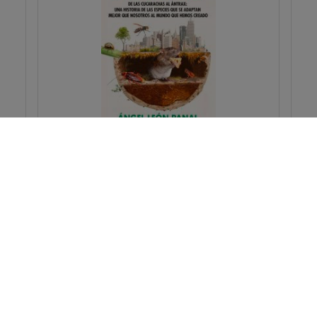
Plagas
LEÓN PANAL, Angel
Biología
Ciencias biológicas
PVP:
24,95€
Pedir