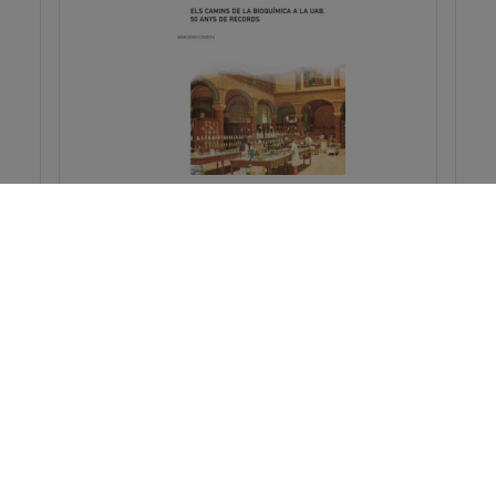
Els camins de la bioquímica a la
UAB: 50 anys de r...
Unzeta, Mercedes
Bioquímica
Química
PVP:
14,00€
Pedir