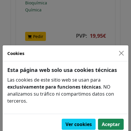
Bioquímica
Química
PVP:
19,95€
Pedir
Cookies
NOVEDAD
DISPONIBLE
Esta página web solo usa cookies técnicas
Las cookies de este sitio web se usan para
exclusivamente para funciones técnicas
. NO
analizamos su tráfico ni compartimos datos con
terceros.
Ver cookies
Aceptar