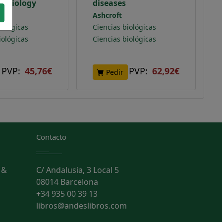
al biology
diseases
Ashcroft
iológicas
Ciencias biológicas
iológicas
Ciencias biológicas
PVP:
45,76€
PVP:
62,92€
Pedir
Contacto
 &
C/ Andalusia, 3 Local 5
08014 Barcelona
+34 935 00 39 13
libros@andeslibros.com