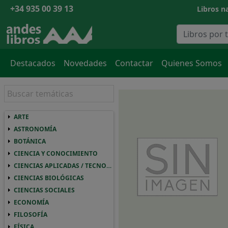
+34 935 00 39 13
Libros na
Destacados
Novedades
Contactar
Quienes Somos
ARTE
ARTE ARTE
ASTRONOMÍA
ASTRONOMIA ASTRONOMÍA
BOTÁNICA
BOTANICA BOTÁNICA
CIENCIA Y CONOCIMIENTO
CIENCIA Y CONOCIMIENTO CIENCIA Y CO
CIENCIAS APLICADAS / TECNOLOGÍA
CIENCIAS APLICADAS / TECNOLOGIA CIEN
CIENCIAS BIOLÓGICAS
CIENCIAS BIOLOGICAS CIENCIAS BIOLÓGI
CIENCIAS SOCIALES
CIENCIAS SOCIALES CIENCIAS SOCIALES
ECONOMÍA
ECONOMIA ECONOMÍA
FILOSOFÍA
FILOSOFIA FILOSOFÍA
FÍSICA
FISICA FÍSICA