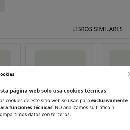
LIBROS SIMILARES
FILOLOGÍA
ookies
COMPLEMENTARIO
Esta página web solo usa cookies técnicas
A / FÓSILES
as cookies de este sitio web se usan para
exclusivamente
ara funciones técnicas
. NO analizamos su tráfico ni
GÍA
ompartimos datos con terceros.
ution
Genetic databases
Foundati