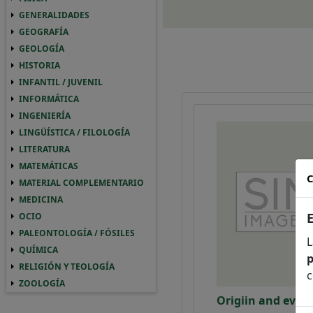
GENERALIDADES
GENERALIDADES GENERALIDADES
GEOGRAFÍA
GEOGRAFIA GEOGRAFÍA
GEOLOGÍA
GEOLOGIA GEOLOGÍA
HISTORIA
HISTORIA HISTORIA
INFANTIL / JUVENIL
INFANTIL / JUVENIL INFANTIL / JUVENIL
INFORMÁTICA
INFORMATICA INFORMÁTICA
INGENIERÍA
INGENIERIA INGENIERÍA
LINGÜÍSTICA / FILOLOGÍA
LINGUISTICA / FILOLOGIA LINGÜÍSTICA / 
LITERATURA
LITERATURA LITERATURA
MATEMÁTICAS
MATEMATICAS MATEMÁTICAS
C
MATERIAL COMPLEMENTARIO
MATERIAL COMPLEMENTARIO MATERIAL 
MEDICINA
MEDICINA MEDICINA
OCIO
OCIO OCIO
PALEONTOLOGÍA / FÓSILES
PALEONTOLOGIA / FOSILES PALEONTOLOGÍ
L
QUÍMICA
QUIMICA QUÍMICA
p
RELIGIÓN Y TEOLOGÍA
RELIGION Y TEOLOGIA RELIGIÓN Y TEOLO
c
ZOOLOGÍA
ZOOLOGIA ZOOLOGÍA
Origiin and evol