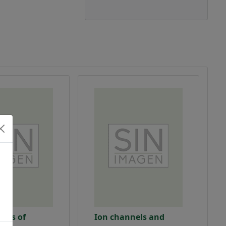
ons of
Ion channels and