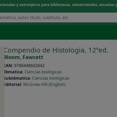
cionales y extranjeros para bibliotecas, universidades, escuelas y
Compendio de Histologia, 12ªed.
Bloom
,
Fawcett
EAN
:
9788448602642
Tématica
:
Ciencias biológicas
Subtématica
:
Ciencias biológicas
NOCIMIENTO
Editorial
:
McGraw-Hill (English)
CIAS APLICADAS / TECNOLOGÍA
CAS