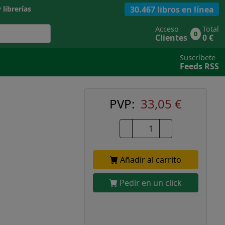
30.467 libros en línea
 librerías
Acceso
Total
0
Clientes
0 €
Suscríbete
Feeds RSS
PVP:
33,05 €
Añadir al carrito
Pedir en un click