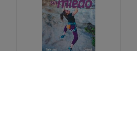
Aprende a escalar sin miedo
Ugel Camacho, Ilich
Deporte / geografía
Geografía / ocio
PVP:
18,00€
Pedir