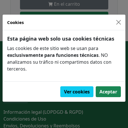
En el carrito
Pedir en un click
Cookies
Esta página web solo usa cookies técnicas
Las cookies de este sitio web se usan para
Enlaces de interés
exclusivamente para funciones técnicas
. NO
analizamos su tráfico ni compartimos datos con
Contactar con nosotros
terceros.
Quienes somos
Ver cookies
Aceptar
Información legal
Información legal (LOPDGD & RGPD)
Condiciones de Uso
Envíos, Devoluciones y Reembolsos