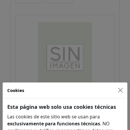
Cookies
The Amazing Story of Adolphus
Esta página web solo usa cookies técnicas
Tips
Morpurgo, Michael
Las cookies de este sitio web se usan para
Narrativa Infantil / Juvenil
exclusivamente para funciones técnicas
. NO
Literatura