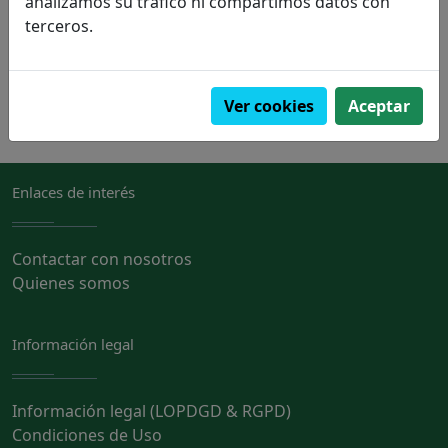
analizamos su tráfico ni compartimos datos con
terceros.
PVP:
11,50€
Pedir
Ver cookies
Aceptar
Enlaces de interés
Contactar con nosotros
Quienes somos
Información legal
Información legal (LOPDGD & RGPD)
Condiciones de Uso