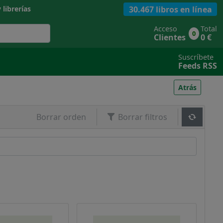
30.467 libros en línea
 librerías
Acceso
Total
0
Clientes
0 €
Suscríbete
Feeds RSS
Atrás
Borrar orden
Borrar filtros