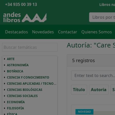
+34 935 00 39 13
Libros na
Destacados
Novedades
Contactar
Quienes Somos
Autoría: "Care 
ARTE
ARTE ARTE
5 registros
ASTRONOMÍA
ASTRONOMIA ASTRONOMÍA
BOTÁNICA
BOTANICA BOTÁNICA
CIENCIA Y CONOCIMIENTO
CIENCIA Y CONOCIMIENTO CIENCIA Y CO
CIENCIAS APLICADAS / TECNOLOGÍA
CIENCIAS APLICADAS / TECNOLOGIA CIEN
Título
Autoría
S
CIENCIAS BIOLÓGICAS
CIENCIAS BIOLOGICAS CIENCIAS BIOLÓGI
CIENCIAS SOCIALES
CIENCIAS SOCIALES CIENCIAS SOCIALES
ECONOMÍA
ECONOMIA ECONOMÍA
FILOSOFÍA
FILOSOFIA FILOSOFÍA
NOVEDAD
FÍSICA
FISICA FÍSICA