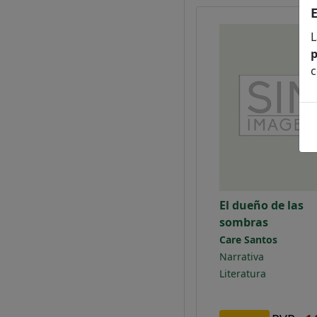
L
p
c
El dueño de las
sombras
Care Santos
Narrativa
Literatura