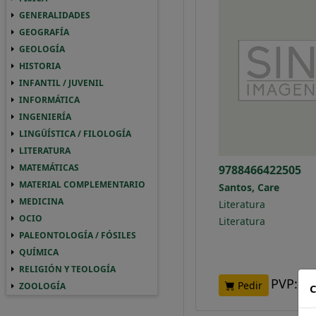
GENERALIDADES
GENERALIDADES GENERALIDADES
GEOGRAFÍA
GEOGRAFIA GEOGRAFÍA
GEOLOGÍA
GEOLOGIA GEOLOGÍA
HISTORIA
HISTORIA HISTORIA
INFANTIL / JUVENIL
INFANTIL / JUVENIL INFANTIL / JUVENIL
INFORMÁTICA
INFORMATICA INFORMÁTICA
INGENIERÍA
INGENIERIA INGENIERÍA
LINGÜÍSTICA / FILOLOGÍA
LINGUISTICA / FILOLOGIA LINGÜÍSTICA / 
LITERATURA
LITERATURA LITERATURA
MATEMÁTICAS
9788466422505
MATEMATICAS MATEMÁTICAS
MATERIAL COMPLEMENTARIO
MATERIAL COMPLEMENTARIO MATERIAL 
Santos, Care
MEDICINA
MEDICINA MEDICINA
Literatura
OCIO
OCIO OCIO
Literatura
PALEONTOLOGÍA / FÓSILES
PALEONTOLOGIA / FOSILES PALEONTOLOGÍ
QUÍMICA
QUIMICA QUÍMICA
RELIGIÓN Y TEOLOGÍA
RELIGION Y TEOLOGIA RELIGIÓN Y TEOLO
PVP:
2
Pedir
ZOOLOGÍA
ZOOLOGIA ZOOLOGÍA
C