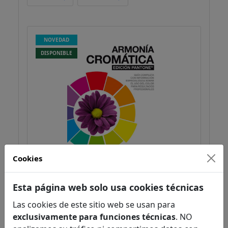
NOVEDAD
DISPONIBLE
Cookies
Armonía cromática. EDICIÓN
Esta página web solo usa cookies técnicas
PANTONE
Eiseman, Leatrice
Las cookies de este sitio web se usan para
Dibujo / manualidades
exclusivamente para funciones técnicas
. NO
Arte / ocio