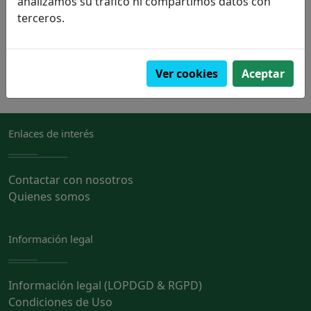
analizamos su tráfico ni compartimos datos con
terceros.
PVP:
22,90€
Pedir
Ver cookies
Aceptar
Enlaces de interés
Contactar con nosotros
Quienes somos
Información legal
Información legal (LOPDGD & RGPD)
Condiciones de Uso