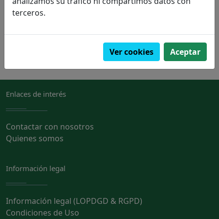
analizamos su tráfico ni compartimos datos con
biológicas / geología / medicina
terceros.
PVP:
18,90€
Pedir
Ver cookies
Aceptar
Enlaces de interés
Contactar con nosotros
Quienes somos
Información legal
Información legal (LOPDGD & RGPD)
Condiciones de Uso