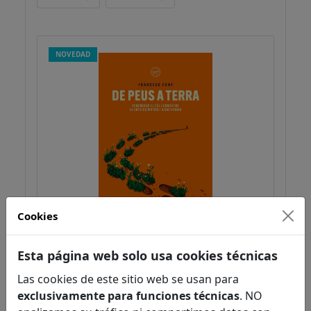
NOVEDAD
Cookies
De peus a terra
Esta página web solo usa cookies técnicas
Font, Francesc
Alimentación / cambio climático /
Las cookies de este sitio web se usan para
ecología / salud
exclusivamente para funciones técnicas
. NO
Ciencias aplicadas / tecnología / ciencias