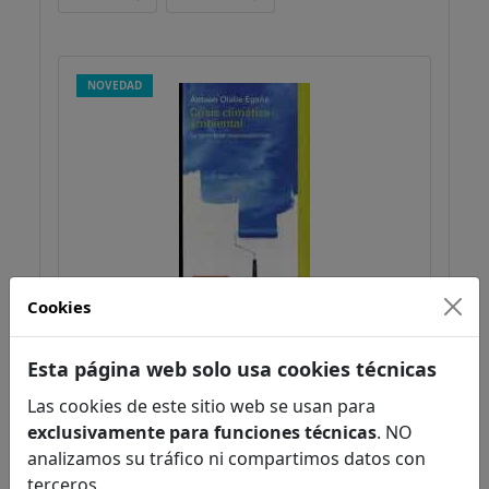
NOVEDAD
Cookies
Crisis climática-ambiental
Olabe, Antxon
Ecología / medio ambiente
Esta página web solo usa cookies técnicas
Ciencias biológicas
Las cookies de este sitio web se usan para
exclusivamente para funciones técnicas
. NO
analizamos su tráfico ni compartimos datos con
terceros.
PVP:
18,90€