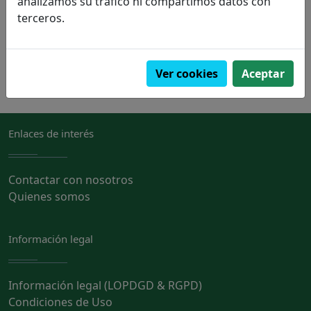
analizamos su tráfico ni compartimos datos con
terceros.
PVP:
16,00€
Pedir
Ver cookies
Aceptar
Enlaces de interés
Contactar con nosotros
Quienes somos
Información legal
Información legal (LOPDGD & RGPD)
Condiciones de Uso