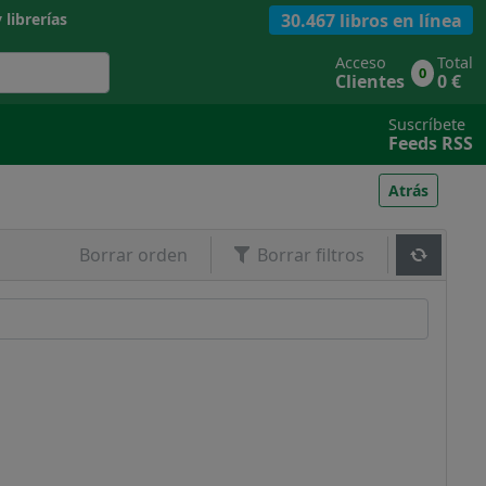
30.467 libros en línea
 librerías
Acceso
Total
0
Clientes
0 €
Suscríbete
Feeds RSS
Atrás
Borrar orden
Borrar filtros