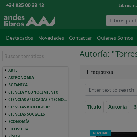
+34 935 00 39 13
Libros na
Destacados
Novedades
Contactar
Quienes Somos
Autoría: "Torre
ARTE
ARTE ARTE
1 registros
ASTRONOMÍA
ASTRONOMIA ASTRONOMÍA
BOTÁNICA
BOTANICA BOTÁNICA
CIENCIA Y CONOCIMIENTO
CIENCIA Y CONOCIMIENTO CIENCIA Y CO
CIENCIAS APLICADAS / TECNOLOGÍA
CIENCIAS APLICADAS / TECNOLOGIA CIEN
Título
Autoría
S
CIENCIAS BIOLÓGICAS
CIENCIAS BIOLOGICAS CIENCIAS BIOLÓGI
CIENCIAS SOCIALES
CIENCIAS SOCIALES CIENCIAS SOCIALES
ECONOMÍA
ECONOMIA ECONOMÍA
FILOSOFÍA
FILOSOFIA FILOSOFÍA
NOVEDAD
FÍSICA
FISICA FÍSICA