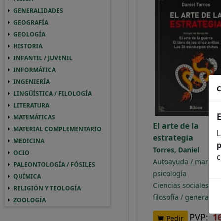
GENERALIDADES
GENERALIDADES GENERALIDADES
GEOGRAFÍA
GEOGRAFIA GEOGRAFÍA
GEOLOGÍA
GEOLOGIA GEOLOGÍA
HISTORIA
HISTORIA HISTORIA
INFANTIL / JUVENIL
INFANTIL / JUVENIL INFANTIL / JUVENIL
INFORMÁTICA
INFORMATICA INFORMÁTICA
INGENIERÍA
INGENIERIA INGENIERÍA
C
LINGÜÍSTICA / FILOLOGÍA
LINGUISTICA / FILOLOGIA LINGÜÍSTICA / 
LITERATURA
LITERATURA LITERATURA
MATEMÁTICAS
MATEMATICAS MATEMÁTICAS
El arte de la
MATERIAL COMPLEMENTARIO
MATERIAL COMPLEMENTARIO MATERIAL 
L
estrategia
MEDICINA
MEDICINA MEDICINA
p
Torres, Daniel
OCIO
OCIO OCIO
c
Autoayuda / marketi
PALEONTOLOGÍA / FÓSILES
PALEONTOLOGIA / FOSILES PALEONTOLOGÍ
psicología
QUÍMICA
QUIMICA QUÍMICA
Ciencias sociales /
RELIGIÓN Y TEOLOGÍA
RELIGION Y TEOLOGIA RELIGIÓN Y TEOLO
filosofía / generalid
ZOOLOGÍA
ZOOLOGIA ZOOLOGÍA
PVP:
1
Pedir