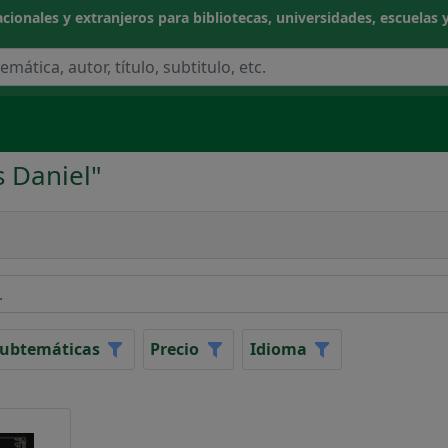
cionales y extranjeros para bibliotecas, universidades, escuelas y
s Daniel"
NOCIMIENTO
CIAS APLICADAS / TECNOLOGÍA
ubtemáticas
Precio
Idioma
CAS