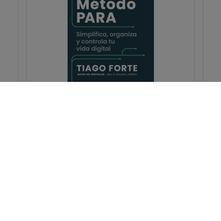
El Método PARA: Simplifica,
organiza y controla tu...
Forte, Tiago
Autoayuda / management / marketing /
psicología
Ciencias sociales / filosofía /
generalidades
PVP:
12,50€
Pedir