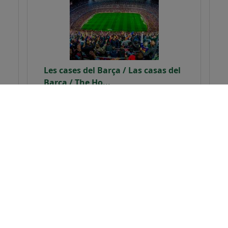
Les cases del Barça / Las casas del
Barça / The Ho...
,
Porta Vila, Frederic
Manuel Tomás
Deporte / historia
Historia / ocio
PVP:
39,95€
Pedir