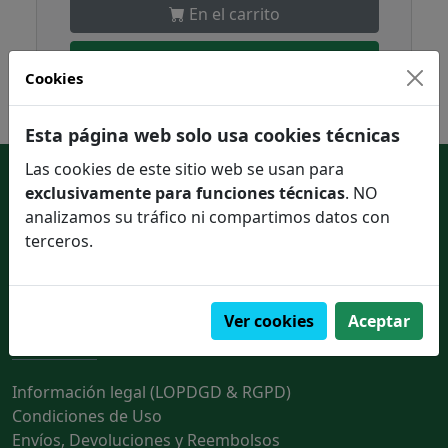
En el carrito
Pedir en un click
Cookies
Esta página web solo usa cookies técnicas
Las cookies de este sitio web se usan para
Enlaces de interés
exclusivamente para funciones técnicas
. NO
analizamos su tráfico ni compartimos datos con
Contactar con nosotros
terceros.
Quienes somos
Ver cookies
Aceptar
Información legal
Información legal (LOPDGD & RGPD)
Condiciones de Uso
Envíos, Devoluciones y Reembolsos